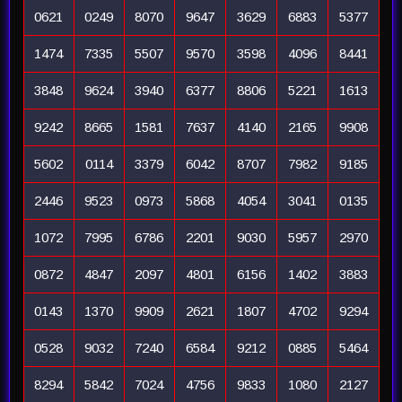
0621
0249
8070
9647
3629
6883
5377
1474
7335
5507
9570
3598
4096
8441
3848
9624
3940
6377
8806
5221
1613
9242
8665
1581
7637
4140
2165
9908
5602
0114
3379
6042
8707
7982
9185
2446
9523
0973
5868
4054
3041
0135
1072
7995
6786
2201
9030
5957
2970
0872
4847
2097
4801
6156
1402
3883
0143
1370
9909
2621
1807
4702
9294
0528
9032
7240
6584
9212
0885
5464
8294
5842
7024
4756
9833
1080
2127