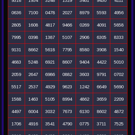
9318
1954
3248
1529
3461
9430
4111
0636
7100
0478
2027
8979
5593
4956
2805
1608
4817
9466
0269
4091
5858
7995
0398
1387
5107
2906
6305
8333
9131
8662
5618
7795
8580
3908
1540
4683
5248
6921
8607
9404
4422
5010
2059
2647
6986
0882
3603
9791
0702
5517
2537
4929
9623
1242
6649
5690
1588
1463
5105
8994
4862
3659
2209
4497
6004
3032
7673
6130
8602
4872
1706
4916
3541
4790
0775
3711
7525