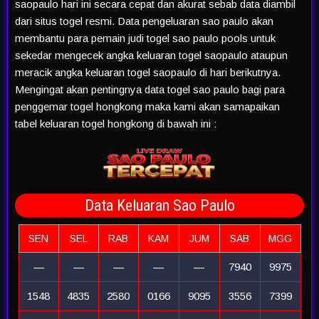
saopaulo hari ini secara cepat dan akurat sebab data diambil
dari situs togel resmi. Data pengeluaran sao paulo akan
membantu para pemain judi togel sao paulo pools untuk
sekedar mengecek angka keluaran togel saopaulo ataupun
meracik angka keluaran togel saopaulo di hari berikutnya.
Mengingat akan pentingnya data togel sao paulo bagi para
penggemar togel hongkong maka kami akan samapaikan
tabel keluaran togel hongkong di bawah ini :
Data Keluaran Sao Paulo
SEN
SEL
RAB
KAM
JUM
SAB
MGG
—
—
—
—
—
7940
9975
1548
4835
2580
0166
9095
3556
7399