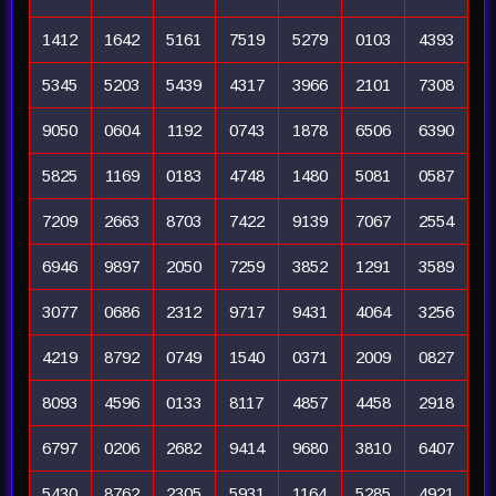
1412
1642
5161
7519
5279
0103
4393
5345
5203
5439
4317
3966
2101
7308
9050
0604
1192
0743
1878
6506
6390
5825
1169
0183
4748
1480
5081
0587
7209
2663
8703
7422
9139
7067
2554
6946
9897
2050
7259
3852
1291
3589
3077
0686
2312
9717
9431
4064
3256
4219
8792
0749
1540
0371
2009
0827
8093
4596
0133
8117
4857
4458
2918
6797
0206
2682
9414
9680
3810
6407
5430
8762
2305
5931
1164
5285
4921