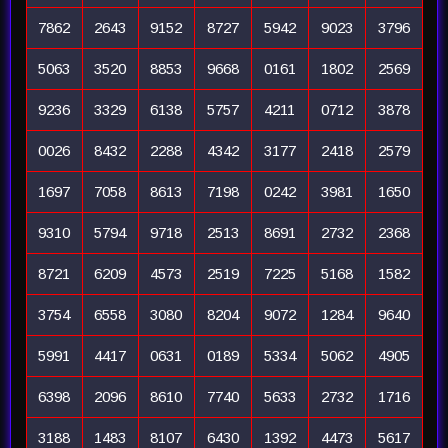
7862
2643
9152
8727
5942
9023
3796
5063
3520
8853
9668
0161
1802
2569
9236
3329
6138
5757
4211
0712
3878
0026
8432
2288
4342
3177
2418
2579
1697
7058
8613
7198
0242
3981
1650
9310
5794
9718
2513
8691
2732
2368
8721
6209
4573
2519
7225
5168
1582
3754
6558
3080
8204
9072
1284
9640
5991
4417
0631
0189
5334
5062
4905
6398
2096
8610
7740
5633
2732
1716
3188
1483
8107
6430
1392
4473
5617