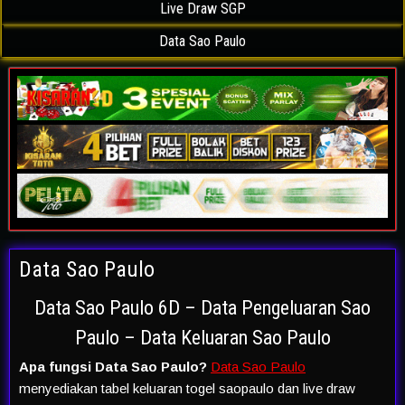
Live Draw SGP
Data Sao Paulo
Data Sao Paulo
Data Sao Paulo 6D – Data Pengeluaran Sao
Paulo – Data Keluaran Sao Paulo
Apa fungsi Data Sao Paulo?
Data Sao Paulo
menyediakan tabel keluaran togel saopaulo dan live draw